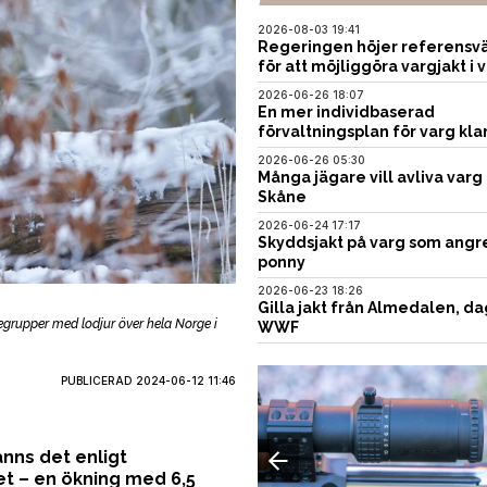
2026-08-03 19:41
Regeringen höjer referensvä
för att möjliggöra vargjakt i v
2026-06-26 18:07
En mer individbaserad
förvaltningsplan för varg kla
2026-06-26 05:30
Många jägare vill avliva varg 
Skåne
2026-06-24 17:17
Skyddsjakt på varg som angr
ponny
2026-06-23 18:26
Gilla jakt från Almedalen, da
egrupper med lodjur över hela Norge i
WWF
PUBLICERAD
2024-06-12 11:46
USTNING
fanns det enligt
et – en ökning med 6,5