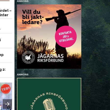
ANNONS
rdet –
inter
r
i
ep
g 2:
ANNONS
VAPEN
UTRUSTNING