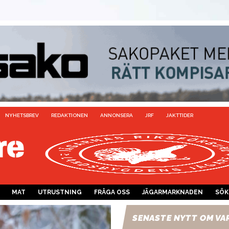
NYHETSBREV
REDAKTIONEN
ANNONSERA
JRF
JAKTTIDER
MAT
UTRUSTNING
FRÅGA OSS
JÄGARMARKNADEN
SÖK
SENASTE NYTT OM VA