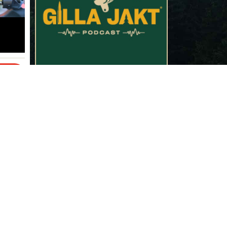
En lätt nyhet med
Tre jaktställ
skjutglädje
långtidstes
ANNONS
ss!
rågor
MAT
MAT