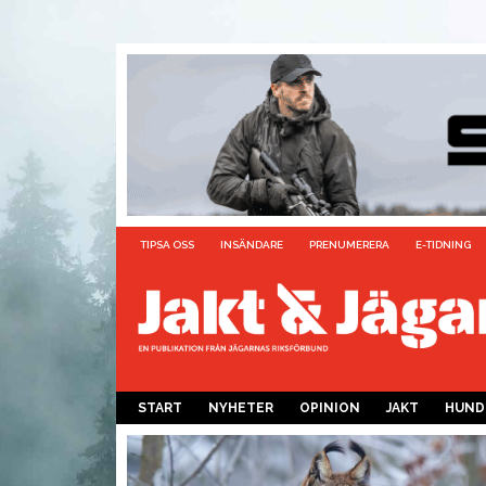
TIPSA OSS
INSÄNDARE
PRENUMERERA
E-TIDNING
START
NYHETER
OPINION
JAKT
HUND