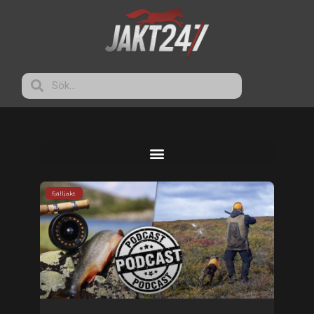
fjälljakt