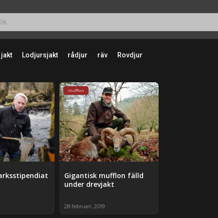
 jakt
Lodjursjakt
rådjur
räv
Rovdjur
Mufflon
arksstipendiat
Gigantisk mufflon fälld
under drevjakt
28 februari, 2019