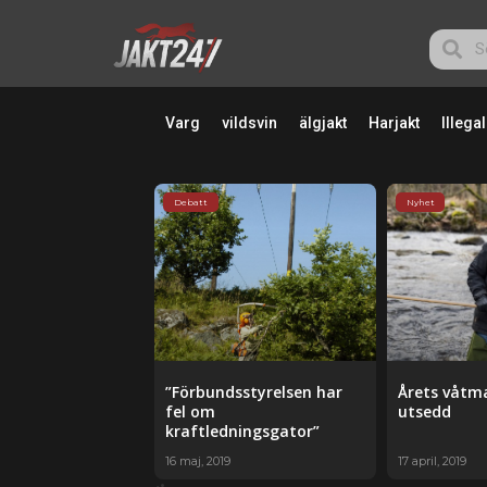
Varg
vildsvin
älgjakt
Harjakt
Illegal
Debatt
Nyhet
”Förbundsstyrelsen har
Årets våtm
fel om
utsedd
kraftledningsgator”
16 maj, 2019
17 april, 2019