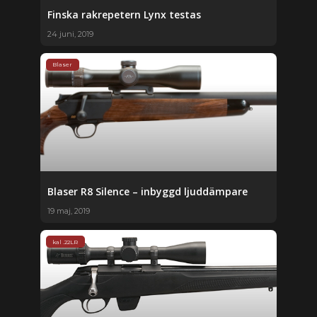
Finska rakrepetern Lynx testas
24 juni, 2019
Blaser
Blaser R8 Silence – inbyggd ljuddämpare
19 maj, 2019
kal .22LR