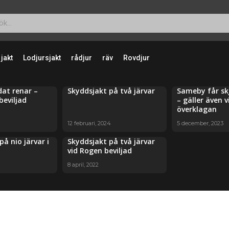
 jakt
Lodjursjakt
rådjur
räv
Rovdjur
dat renar –
Skyddsjakt på två järvar
Sameby får skj
beviljad
– gäller även v
överklagan
12 februari, 2024
5 december, 2023
på nio järvar i
Skyddsjakt på två järvar
vid Rogen beviljad
8 april, 2022