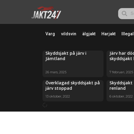
Varg
vildsvin
älgjakt
Harjakt
Illegal
Skyddsjakt på järv i
Järv har dö
Jämtland
skyddsjakt 
26 mars, 2025
7 februari, 2025
Överklagad skyddsjakt på
Skyddsjakt 
järv stoppad
renland
13 oktober, 2022
6 oktober, 2022