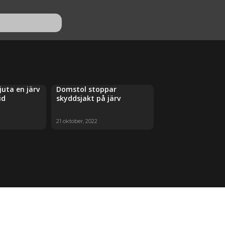
uta en järv
Domstol stoppar
id
skyddsjakt på järv
21 oktober, 2022