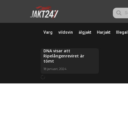
Varg
vildsvin
älgjakt
Harjakt
Illegal
DNA visar att
Ripelångenreviret är
tömt
18 januari, 2024