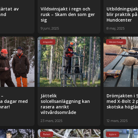
järtat av
Vildsvinsjakt i regn och
Utbildningsjak
and
rusk – Skam den som ger
blir praktik p
sig
Hundcenter
9 juni, 2025
8 maj, 2025
älgjakt
Reportage
 –
Jättelik
Drömjakten i 
da dagar med
solcellsanläggning kan
med X-Bolt 2 
vrar!
rasera anrikt
skotska höglä
viltvårdsområde
23 mars, 2025
12 mars, 2025
flaket
björn