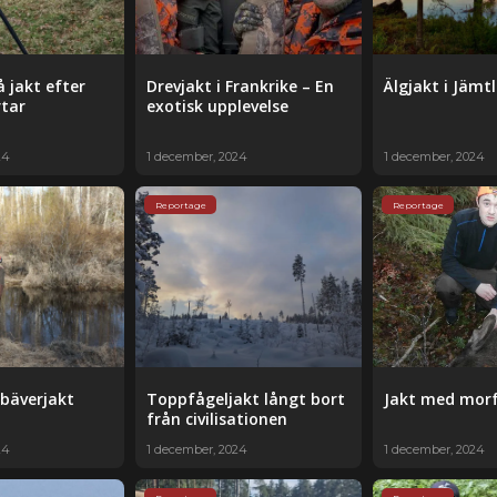
å jakt efter
Drevjakt i Frankrike – En
Älgjakt i Jämt
tar
exotisk upplevelse
24
1 december, 2024
1 december, 2024
Reportage
Reportage
 bäverjakt
Toppfågeljakt långt bort
Jakt med mor
från civilisationen
24
1 december, 2024
1 december, 2024