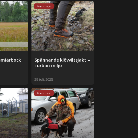
Reportage
emiärbock
Spännande klövviltsjakt –
i urban miljö
29 juli, 2025
Reportage