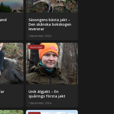
land
Säsongens bästa jakt –
Den skånska bokskogen
levererar
1 december, 2024
Reportage
far
Unik älgjakt – En
sjuårings första jakt
1 december, 2024