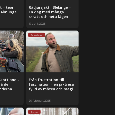
t – teori
Rådjursjakt i Blekinge –
å Almunge
En dag med många
skratt och heta lägen
17 april, 2025
Reportage
Skottland –
Från frustration till
på de
fascination – en jaktresa
nderna
fylld av möten och magi
20 februari, 2025
Drever