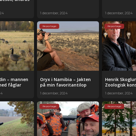
024
1 december, 2024
1 december, 2024
Reportage
Reportage
ndin – mannen
Oryx i Namibia – Jakten
Henrik Skoglu
med fåglar
på min favoritantilop
Zoologisk kon
24
1 december, 2024
1 december, 2024
Reportage
Reportage