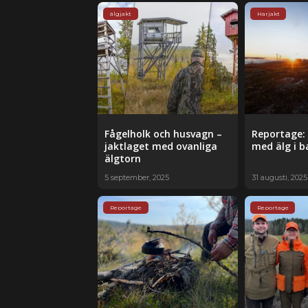
älgjakt
Harjakt
Fågelholk och husvagn –
Reportage:
jaktlaget med ovanliga
med älg i 
älgtorn
5 september, 2025
31 augusti, 2025
Reportage
Reportage