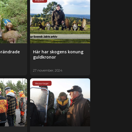
älgjakt
örändrade
Här har skogens konung
guldkronor
27 november, 2024
Reportage