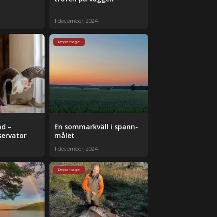
1 december, 2024
Reportage
nd –
En sommar­kväll i spann­
servator
målet
1 december, 2024
Reportage