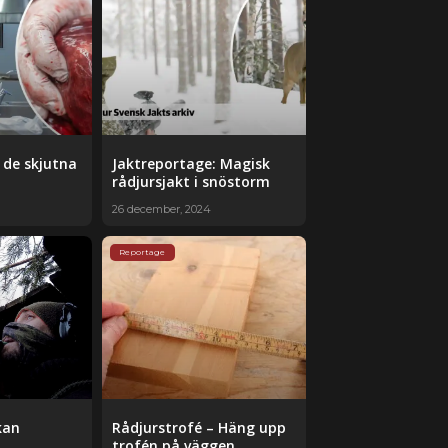
 de skjutna
Jaktreportage: Magisk
rådjursjakt i snöstorm
26 december, 2024
Reportage
kan
Rådjurstrofé – Häng upp
trofén på väggen