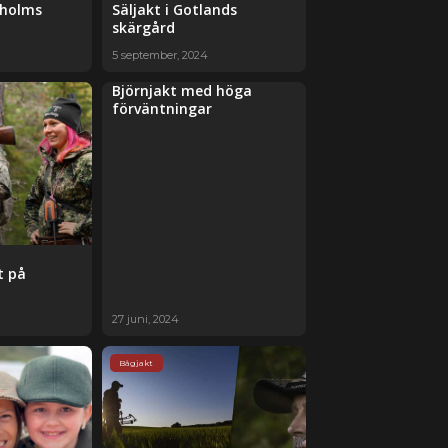
kholms
Säljakt i Gotlands
skärgård
5 september, 2024
Björnjakt med höga
förväntningar
t på
27 juni, 2024
Bågjakt