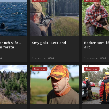
Reportage
Reportage
r och skär –
Smygjakt i Lettland
Bocken som f
n första
allt
24
1 december, 2024
1 december, 2024
Reportage
Reportage