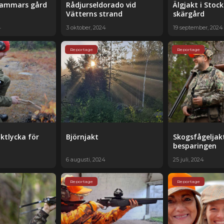
hammars gård
Rådjurseldorado vid
Älgjakt i Stoc
Vätterns strand
skärgård
4
3 oktober, 2024
19 september, 2024
Reportage
Reportage
aktlycka för
Björnjakt
Skogsfågeljak
besparingen
6 augusti, 2024
25 juli, 2024
Reportage
Reportage