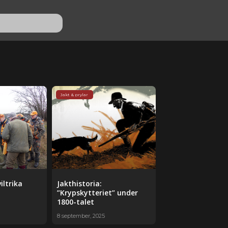
Jakt & prylar
iltrika
Jakthistoria:
”Krypskytteriet” under
1800-talet
8 september, 2025