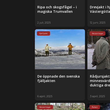
Ripa och skogsfågel – i
Drevjakt i h
magiska Trumvallen
Västergötl
2 juli, 2025
12 juni, 2025
fjälljakt
Reportage
De öppnade den svenska
Rådjursjakt
fjälljakten
minnesvär
duktiga dre
6 april, 2025
3 april, 2025
Reportage
flaket