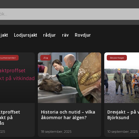
 jakt
Lodjursjakt
rådjur
räv
Rovdjur
enumeranter
Älg
Reportage
ktproffset
Historia och nutid – vilka
Drevjakt – på v
akt på
åkommor har älgen?
Björksund
ås
025
18 september, 2025
10 september, 2025