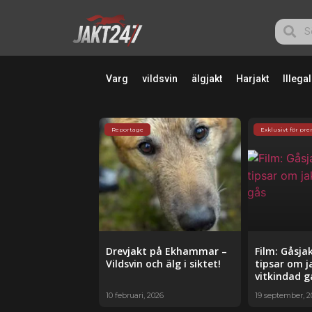
Varg
vildsvin
älgjakt
Harjakt
Illegal
Reportage
Exklusivt för pr
Drevjakt på Ekhammar –
Film: Gåsja
Vildsvin och älg i siktet!
tipsar om j
vitkindad g
10 februari, 2026
19 september, 2