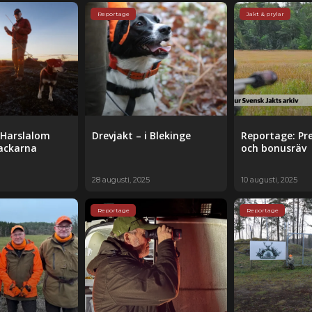
Reportage
Jakt & prylar
 Harslalom
Drevjakt – i Blekinge
Reportage: Pr
backarna
och bonusräv
28 augusti, 2025
10 augusti, 2025
Reportage
Reportage