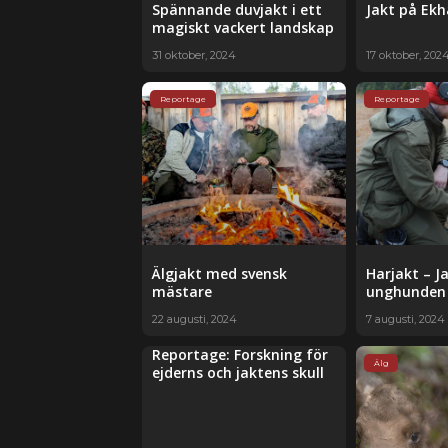
Spännande duvjakt i ett
Jakt på Ek
magiskt vackert landskap
31 oktober, 2024
17 oktober, 202
Reportage
Reportage
Älgjakt med svensk
Harjakt – J
mästare
unghunden
22 augusti, 2024
7 augusti, 2024
Reportage: Forskning för
Älg
ejderns och jaktens skull