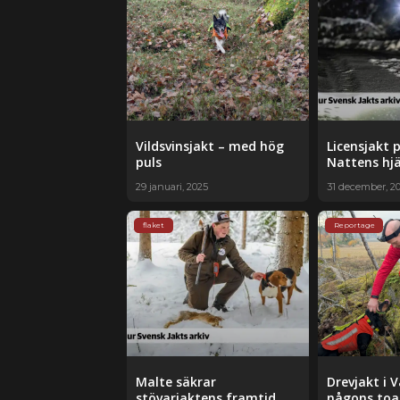
Vildsvinsjakt – med hög
Licensjakt 
puls
Nattens hjä
29 januari, 2025
31 december, 2
flaket
Reportage
Malte säkrar
Drevjakt i 
stövarjaktens framtid
någons toa