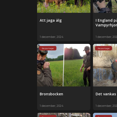
Att jaga älg
I England p
Vampyrhjor
1 december, 2024
1 december, 20
Reportage
Reportage
Bronsbocken
Det vankas
1 december, 2024
1 december, 20