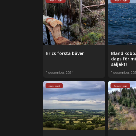
Reportage
Reportage
Erics första bäver
Bland kobba
dags för mi
säljakt!
1 december, 2024
1 december, 20
england
Reportage