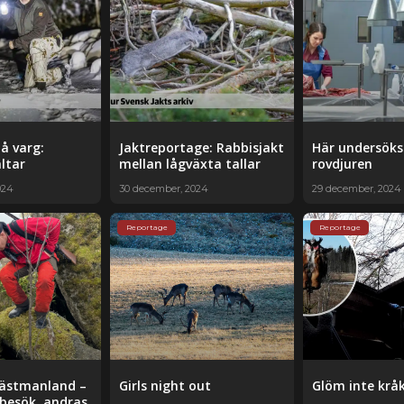
på varg:
Jaktreportage: Rabbisjakt
Här undersöks
ltar
mellan ­lågväxta tallar
rovdjuren
024
30 december, 2024
29 december, 2024
Reportage
Reportage
Västmanland –
Girls night out
Glöm inte krå
besök, andras