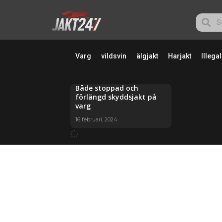
Varg
vildsvin
älgjakt
Harjakt
Illegal
Både stoppad och
förlängd skyddsjakt på
varg
16 februari, 2024