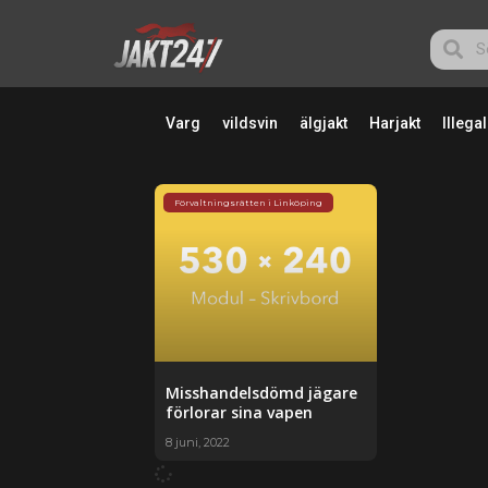
Varg
vildsvin
älgjakt
Harjakt
Illegal
Förvaltningsrätten i Linköping
Misshandelsdömd jägare
förlorar sina vapen
8 juni, 2022