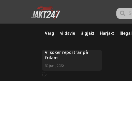
Varg
vildsvin
älgjakt
Harjakt
Illegal
Vi söker reportrar på
frilans
30 juni, 2022