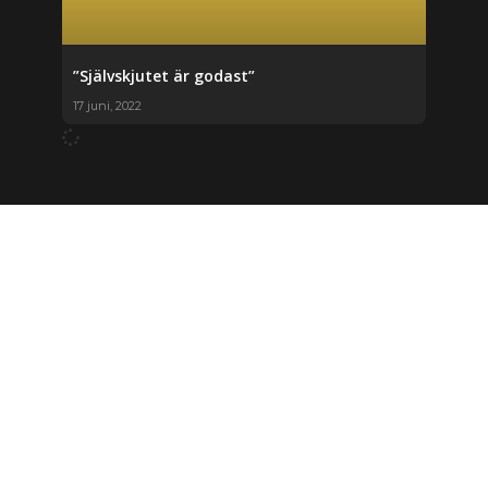
”Självskjutet är godast”
17 juni, 2022