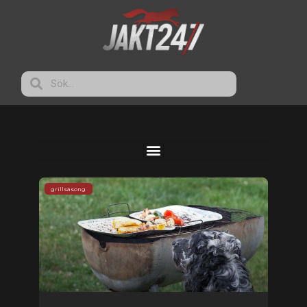
grillsäsong