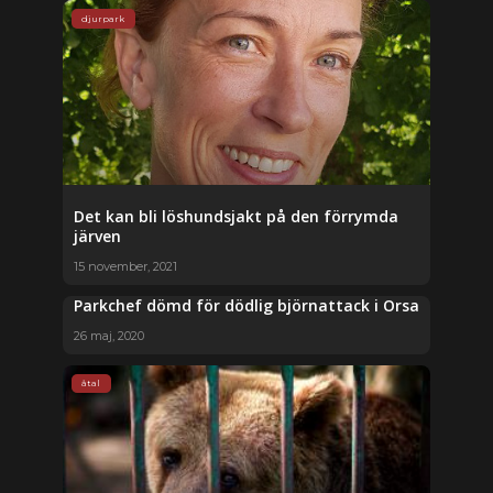
djurpark
Det kan bli löshundsjakt på den förrymda
järven
15 november, 2021
Parkchef dömd för dödlig björnattack i Orsa
26 maj, 2020
åtal