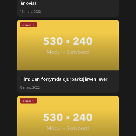
är oviss
15 mars, 2022
djurpark
Film: Den förrymda djurparksjärven lever
8 mars, 2022
djurpark