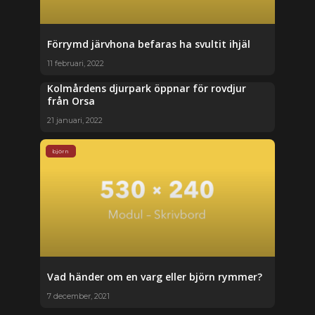
Förrymd järvhona befaras ha svultit ihjäl
11 februari, 2022
Kolmårdens djurpark öppnar för rovdjur
från Orsa
21 januari, 2022
björn
Vad händer om en varg eller björn rymmer?
7 december, 2021