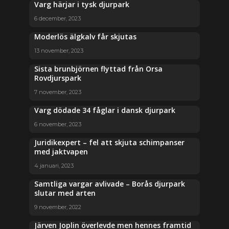
Varg härjar i tysk djurpark
6 december, 2023
Moderlös älgkalv får skjutas
13 november, 2023
Sista brunbjörnen flyttad från Orsa
Rovdjurspark
7 november, 2023
Varg dödade 34 fåglar i dansk djurpark
6 november, 2023
Juridikexpert – fel att skjuta schimpanser
med jaktvapen
4 januari, 2023
Samtliga vargar avlivade – Borås djurpark
slutar med arten
9 november, 2022
Järven Joplin överlevde men hennes framtid