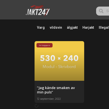
Varg
vildsvin
älgjakt
Harjakt
Illegal
14-taggare
”Jag kände smaken av
min puls”
12 september, 2022