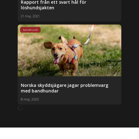
Rapport från ett svart hål för
löshundsjakten
21 maj, 2021
bandhund
Norska skyddsjägare jagar problemvarg
med bandhundar
8 maj, 2020