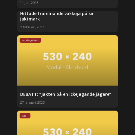
14 juli, 2023
Hittade främmande vakkoja på sin
jaktmark
7 februari, 2023
anklagelser
DEBATT: ”Jakten på en ickejagande jägare”
27 januari, 2023
åtal