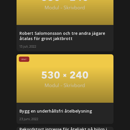
Robert Salomonsson och tre andra jägare
åtalas för grovt jaktbrott
13 juli, 2022
åtel
Bygg en underhållsfri åtelbelysning
23 juni, 2022
Rekordstort intresse för åteljakt på björn i