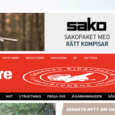
NYHETSBREV
REDAKTIONEN
ANNONSERA
JRF
JAKTTIDER
MAT
UTRUSTNING
FRÅGA OSS
JÄGARMARKNADEN
SÖK
SENASTE NYTT OM VA