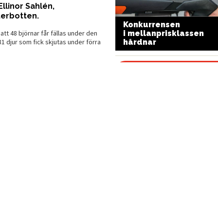
llinor Sahlén,
terbotten.
Konkurrensen
känt rödpunktssikte
att 48 björnar får fällas under den
i mellanprisklassen
verraskar
1 djur som fick skjutas under förra
hårdnar
ärma sig förvaltningsmålet på 350
Kan stenmård och
äl man har lyckats.
skogsmård para
sig?
änheten är välkommen att bidra
Fråga o
t från hela länet. Ju fler prover
Våra experter svarar på f
te bara om antal och utbredning,
n olika individer, säger Ellinor
en.
MAT
lva analysarbetet.