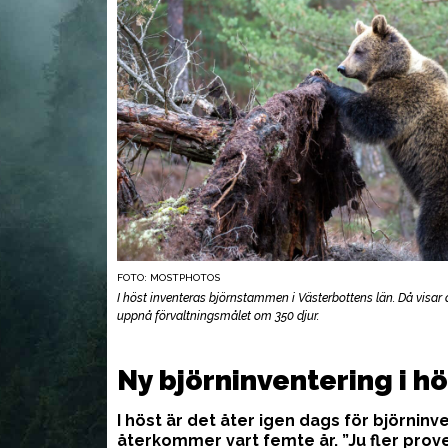
FOTO: MOSTPHOTOS
I höst inventeras björnstammen i Västerbottens län. Då visar 
uppnå förvaltningsmålet om 350 djur.
VAPEN
UTR
Ny björninventering i hö
I höst är det åter igen dags för björnin
återkommer vart femte år. ”Ju fler prove