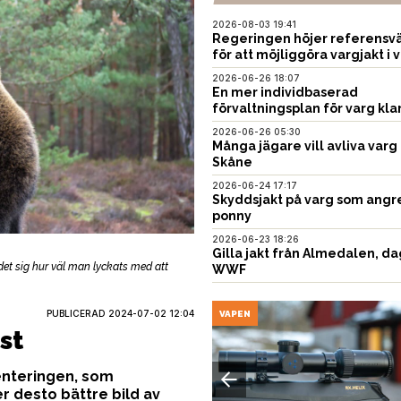
2026-08-03 19:41
Regeringen höjer referensvä
för att möjliggöra vargjakt i v
2026-06-26 18:07
En mer individbaserad
förvaltningsplan för varg kla
2026-06-26 05:30
Många jägare vill avliva varg 
Skåne
2026-06-24 17:17
Skyddsjakt på varg som angr
ponny
2026-06-23 18:26
Gilla jakt från Almedalen, da
det sig hur väl man lyckats med att
WWF
PUBLICERAD
2024-07-02 12:04
USTNING
VAPEN
st
venteringen, som
r desto bättre bild av