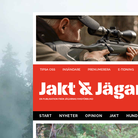
TIPSA OSS
INSÄNDARE
PRENUMERERA
E-TIDNING
START
NYHETER
OPINION
JAKT
HUND