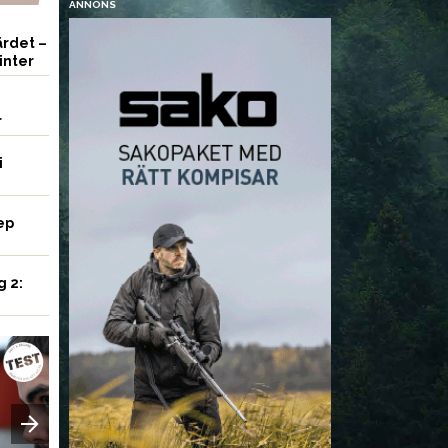
ANNONS
rdet –
inter
r
i
ep
g 2:
VAPEN
VAPEN