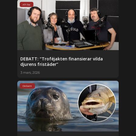
Afrika
DEBATT: “Troféjakten finansierar vilda
djurens fristäder”
3 mars, 2026
Debatt