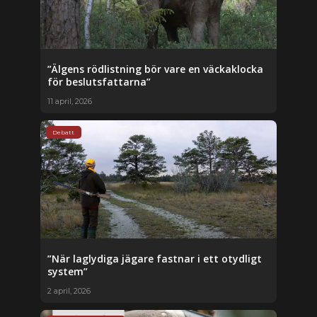
”Älgens rödlistning bör vare en väckaklocka
för beslutsfattarna”
11 april, 2026
Debatt
”När laglydiga jägare fastnar i ett otydligt
system”
2 april, 2026