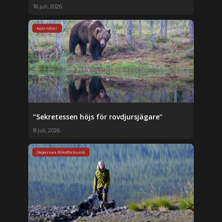
16 juli, 2026
björnåtel
”Sekretessen höjs för rovdjursjägare”
8 juli, 2026
Jägarnas Riksförbund