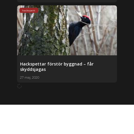
hackspett
Hackspettar förstör byggnad – får
skyddsjagas
27 maj, 2020