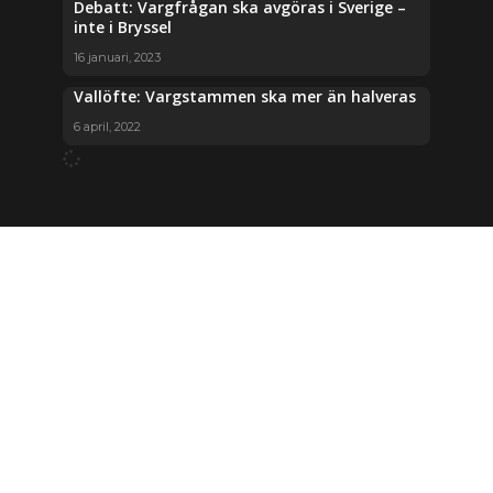
Debatt: Vargfrågan ska avgöras i Sverige –
inte i Bryssel
16 januari, 2023
Vallöfte: Vargstammen ska mer än halveras
6 april, 2022