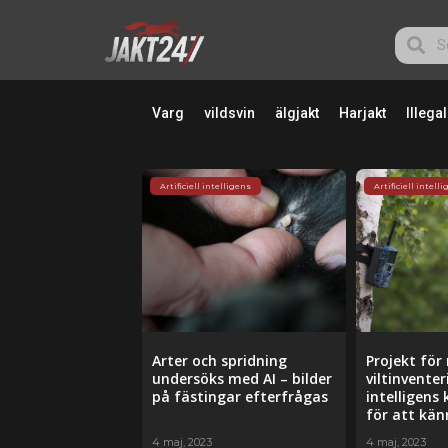
Varg
vildsvin
älgjakt
Harjakt
Illegal
Artificiell intelligens
Artificiell intell
Arter och spridning
Projekt för
undersöks med AI – bilder
viltinventeri
på fästingar efterfrågas
intelligens
för att kän
4 maj, 2023
4 maj, 2023