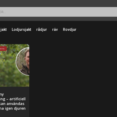
 jakt
Lodjursjakt
rådjur
räv
Rovdjur
igens
 ny
ng – artificiell
 kan användas
na igen djuren